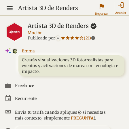
login
flag
Artista 3D de Renders
Acceder
Reportar
Artista 3D de
Renders
Moción
star_border
star
star_border
star
star_border
star
star_border
star
star_border
star
info
Publicado por
(21)
A
Emma
Crearás visualizaciones 3D fotorrealistas para
eventos y activaciones de marca con tecnología e
impacto.
Freelance
Recurrente
Envía tu tarifa cuando apliques
(o si necesitas
más contexto, simplemente
PREGUNTA
).