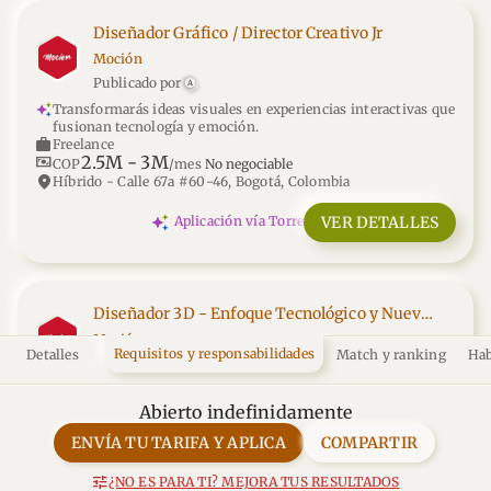
Diseñador Gráfico / Director Creativo Jr
Moción
Publicado por
A
Transformarás ideas visuales en experiencias interactivas que
fusionan tecnología y emoción.
work
Freelance
2.5M
-
3M
universal_currency_alt
COP
/mes
No negociable
location_on
Híbrido - Calle 67a #60-46, Bogotá, Colombia
VER DETALLES
Aplicación vía Torre
Diseñador 3D - Enfoque Tecnológico y Nuevos
Medios
Moción
Requisitos y responsabilidades
Detalles
Match y ranking
Hab
Publicado por
A
Donde la tecnología y la creatividad crean mundos nuevos.
work
Tiempo completo
Abierto indefinidamente
2.7M
universal_currency_alt
COP
/mes
ENVÍA TU TARIFA
Y APLICA
COMPARTIR
No negociable
location_on
Calle 67a #60-46, Bogotá, Colombia
tune
¿NO ES PARA TI? MEJORA TUS RESULTADOS