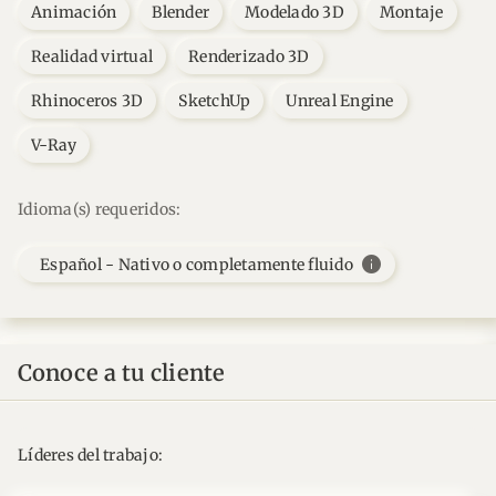
Animación
Blender
Modelado 3D
Montaje
Realidad virtual
Renderizado 3D
Rhinoceros 3D
SketchUp
Unreal Engine
V-Ray
Idioma(s) requeridos:
info
Español - Nativo o completamente fluido
Conoce a tu cliente
Líderes del trabajo: