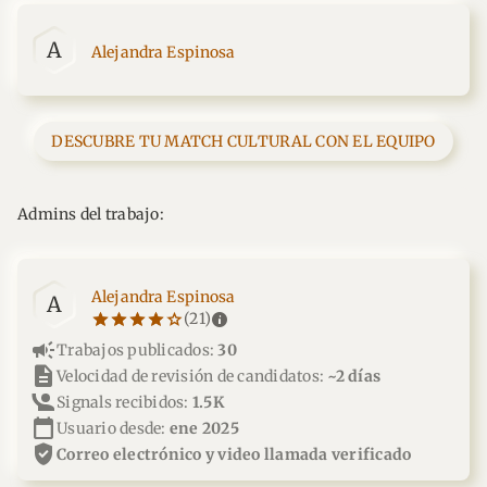
A
Alejandra Espinosa
DESCUBRE TU MATCH CULTURAL CON EL EQUIPO
Admins del trabajo:
Alejandra Espinosa
A
star_border
star
star_border
star
star_border
star
star_border
star
star_border
star
info
(21)
campaign
Trabajos publicados:
30
description
Velocidad de revisión de candidatos:
~2 días
Signals recibidos:
1.5K
calendar_today
Usuario desde:
ene 2025
verified_user
correo electrónico y video llamada verificado