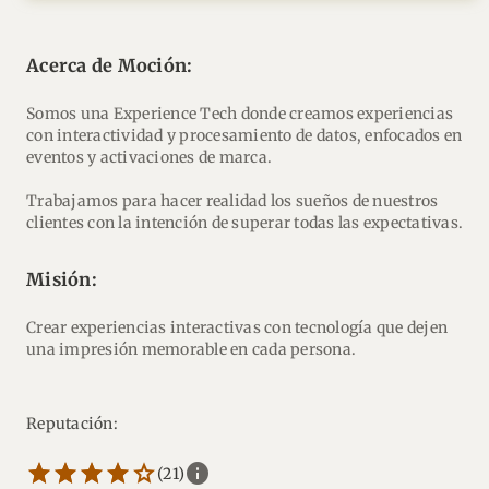
Acerca de Moción:
Somos una Experience Tech donde creamos experiencias
con interactividad y procesamiento de datos, enfocados en
eventos y activaciones de marca.
Trabajamos para hacer realidad los sueños de nuestros
clientes con la intención de superar todas las expectativas.
Misión:
Crear experiencias interactivas con tecnología que dejen
una impresión memorable en cada persona.
Reputación:
star_border
star
star_border
star
star_border
star
star_border
star
star_border
star
info
(21)