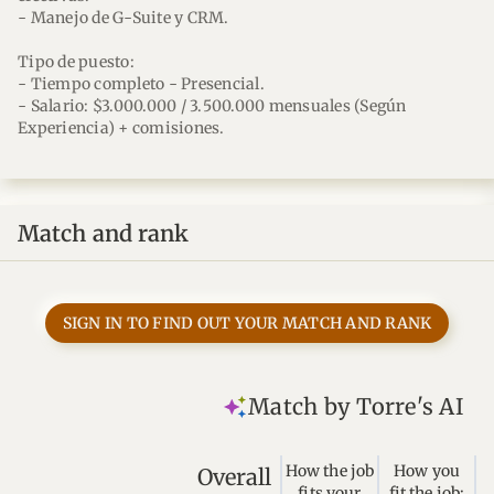
- Manejo de G-Suite y CRM.
Tipo de puesto:
- Tiempo completo - Presencial.
- Salario: $3.000.000 / 3.500.000 mensuales (Según
Experiencia) + comisiones.
Match and rank
SIGN IN TO FIND OUT YOUR MATCH AND RANK
Match by Torre's AI
How the job
How you
Overall
fits your
fit the job: