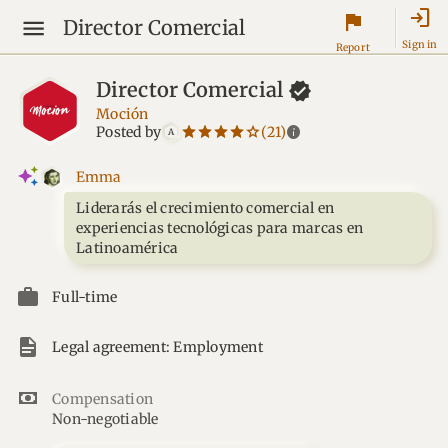
login
flag
Director Comercial
Sign in
Report
Director
Comercial
Moción
star_border
star
star_border
star
star_border
star
star_border
star
star_border
star
info
Posted by
(21)
A
Emma
Liderarás el crecimiento comercial en
experiencias tecnológicas para marcas en
Latinoamérica
Full-time
Legal agreement: Employment
Compensation
Non-negotiable