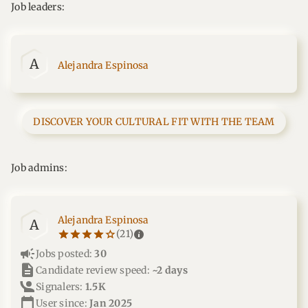
Job leaders:
A
Alejandra Espinosa
DISCOVER YOUR CULTURAL FIT WITH THE TEAM
Job admins:
Alejandra Espinosa
A
star_border
star
star_border
star
star_border
star
star_border
star
star_border
star
info
(21)
campaign
Jobs posted:
30
description
Candidate review speed:
~2 days
Signalers:
1.5K
calendar_today
User since:
Jan 2025