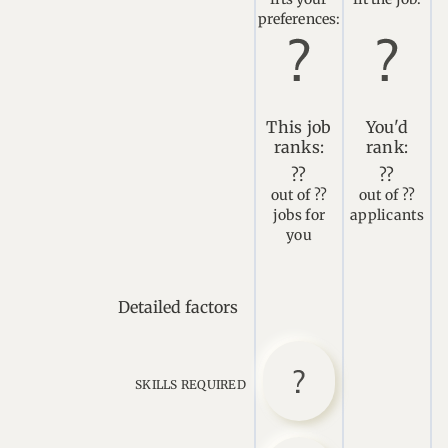
preferences:
This job
You'd
ranks:
rank:
??
??
out of ??
out of ??
jobs for
applicants
you
Detailed factors
SKILLS REQUIRED