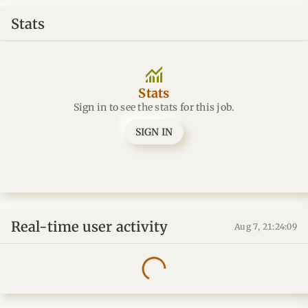
Stats
monitoring
Stats
Sign in to see the stats for this job.
SIGN IN
Real-time user activity
Aug 7, 21:24:09