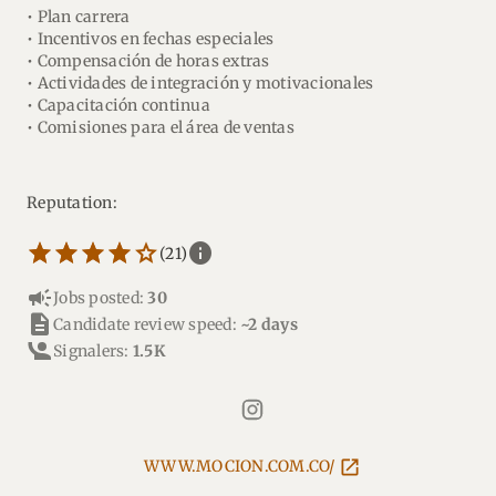
• Plan carrera
• Incentivos en fechas especiales
• Compensación de horas extras
• Actividades de integración y motivacionales
• Capacitación continua
• Comisiones para el área de ventas
Reputation:
star_border
star
star_border
star
star_border
star
star_border
star
star_border
star
info
(21)
campaign
Jobs posted:
30
description
Candidate review speed:
~2 days
Signalers:
1.5K
WWW.MOCION.COM.CO/