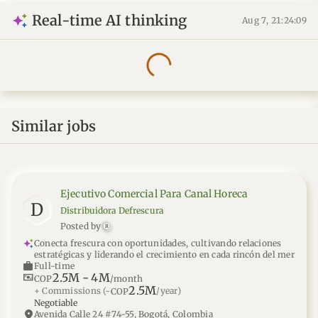
Real-time AI thinking
Aug 7, 21:24:09
Similar jobs
Ejecutivo Comercial Para Canal Horeca
D
Distribuidora Defrescura
Posted by
R
Conecta frescura con oportunidades, cultivando relaciones
estratégicas y liderando el crecimiento en cada rincón del mer
work
Full-time
2.5M
-
4M
universal_currency_alt
COP
/month
2.5M
+ Commissions
(~
/year)
COP
Negotiable
location_on
Avenida Calle 24 #74-55, Bogotá, Colombia