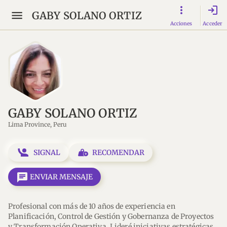
login
GABY SOLANO ORTIZ
Acciones
Acceder
GABY SOLANO ORTIZ
Lima Province, Peru
SIGNAL
RECOMENDAR
message
ENVIAR MENSAJE
Profesional con más de 10 años de experiencia en 
Planificación, Control de Gestión y Gobernanza de Proyectos 
y Transformación Operativa. Lideré iniciativas estratégicas 