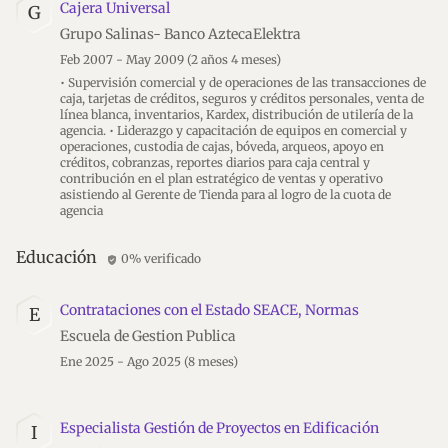
Cajera Universal
G
Grupo Salinas- Banco AztecaElektra
Feb 2007 - May 2009
(2 años 4 meses)
• Supervisión comercial y de operaciones de las transacciones de
caja, tarjetas de créditos, seguros y créditos personales, venta de
línea blanca, inventarios, Kardex, distribución de utilería de la
agencia. • Liderazgo y capacitación de equipos en comercial y
operaciones, custodia de cajas, bóveda, arqueos, apoyo en
créditos, cobranzas, reportes diarios para caja central y
contribución en el plan estratégico de ventas y operativo
asistiendo al Gerente de Tienda para al logro de la cuota de
agencia
Educación
0% verificado
verified_user
Contrataciones con el Estado SEACE, Normas
E
Escuela de Gestion Publica
Ene 2025 - Ago 2025
(8 meses)
Especialista Gestión de Proyectos en Edificación
I