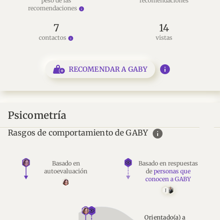
peso de las
recomendaciones
recomendaciones
info
7
14
contactos
vistas
info
info
RECOMENDAR A GABY
Psicometría
info
Rasgos de comportamiento de GABY
Basado en
Basado en respuestas
autoevaluación
de
personas que
conocen a GABY
J
Orientado(a) a