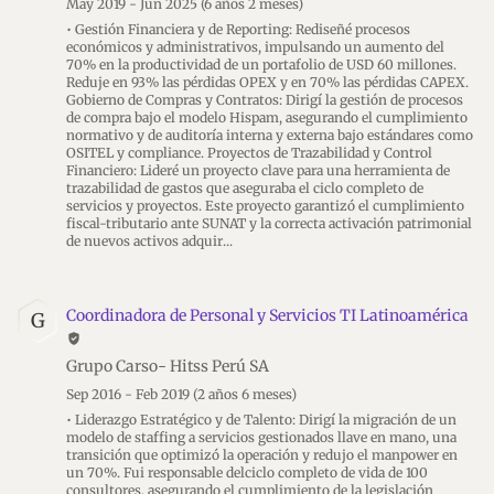
May 2019 - Jun 2025
(6 años 2 meses)
• Gestión Financiera y de Reporting: Rediseñé procesos
económicos y administrativos, impulsando un aumento del
70% en la productividad de un portafolio de USD 60 millones.
Reduje en 93% las pérdidas OPEX y en 70% las pérdidas CAPEX.
Gobierno de Compras y Contratos: Dirigí la gestión de procesos
de compra bajo el modelo Hispam, asegurando el cumplimiento
normativo y de auditoría interna y externa bajo estándares como
OSITEL y compliance. Proyectos de Trazabilidad y Control
Financiero: Lideré un proyecto clave para una herramienta de
trazabilidad de gastos que aseguraba el ciclo completo de
servicios y proyectos. Este proyecto garantizó el cumplimiento
fiscal-tributario ante SUNAT y la correcta activación patrimonial
de nuevos activos adquir
Coordinadora de Personal y Servicios TI Latinoamérica
G
verified_user
Grupo Carso- Hitss Perú SA
Sep 2016 - Feb 2019
(2 años 6 meses)
• Liderazgo Estratégico y de Talento: Dirigí la migración de un
modelo de staffing a servicios gestionados llave en mano, una
transición que optimizó la operación y redujo el manpower en
un 70%. Fui responsable delciclo completo de vida de 100
consultores, asegurando el cumplimiento de la legislación