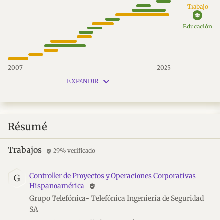
Trabajo
school
Educación
2007
2025
keyboard_arrow_down
EXPANDIR
Résumé
Trabajos
29% verificado
verified_user
Controller de Proyectos y Operaciones Corporativas
G
Hispanoamérica
verified_user
Grupo Telefónica- Telefónica Ingeniería de Seguridad
SA