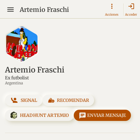
login
Artemio Fraschi
Acciones
Acceder
Artemio Fraschi
Ex futbolist
Argentina
SIGNAL
RECOMENDAR
message
HEADHUNT ARTEMIO
ENVIAR MENSAJE