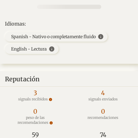
Idiomas:
info
Spanish - Nativo o completamente fluido
info
English - Lectura
Reputación
3
4
signals recibidos
signals enviados
info
0
0
peso de las
recomendaciones
recomendaciones
info
59
74