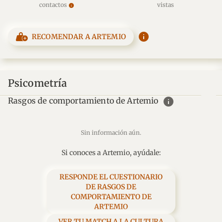
contactos
vistas
info
info
RECOMENDAR A ARTEMIO
Psicometría
info
Rasgos de comportamiento de Artemio
Sin información aún.
Si conoces a Artemio, ayúdale:
RESPONDE EL CUESTIONARIO
DE RASGOS DE
COMPORTAMIENTO DE
ARTEMIO
VER TU MATCH A LA CULTURA