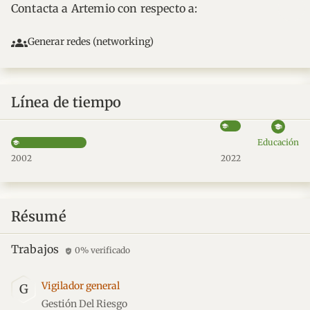
Contacta a Artemio con respecto a:
groups
Generar redes (networking)
Línea de tiempo
school
Educación
2002
2022
Résumé
Trabajos
0% verificado
verified_user
Vigilador general
G
Gestión Del Riesgo