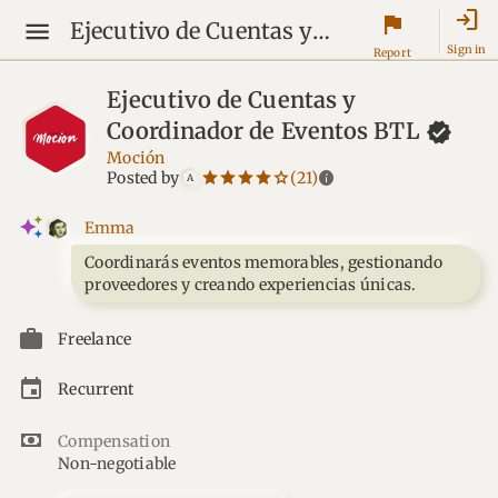
login
flag
Ejecutivo de Cuentas y Coordinador de Eventos BTL
Sign in
Report
Ejecutivo de Cuentas y
Coordinador de Eventos
BTL
Moción
star_border
star
star_border
star
star_border
star
star_border
star
star_border
star
info
Posted by
(21)
A
Emma
Coordinarás eventos memorables, gestionando
proveedores y creando experiencias únicas.
Freelance
Recurrent
Compensation
Non-negotiable