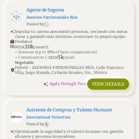
Agente de Seguros
Asesores Patrimoniales Ríos
Posted by
Impulsa tu carrera asesorando personas, creciendo con metas
claras y ganando más mientras construyes tu propio equipo.
work
Freelance
20k
universal_currency_alt
MXN
/month
+ Bonuses
(up to
15%
of base compensation)
5k
+ Commissions
(~
/year)
MXN
Negotiable
Hybrid - ASESORES PATRIMONIALES RIOS, Calle Francisco
location_on
Villa, Jorge Almada, Culiacán Rosales, Sin., México
VIEW DETAILS
Apply through Torre
Asistente de Compras y Talento Humano
International Protection
Posted by
Optimizando la seguridad y el talento humano con gestión
eficiente y procesos innovadores.