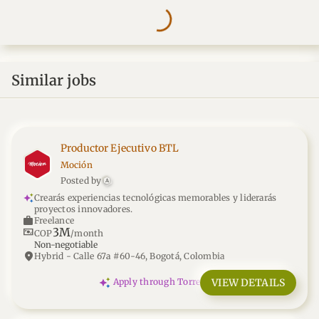
Similar jobs
Productor Ejecutivo BTL
Moción
Posted by
A
Crearás experiencias tecnológicas memorables y liderarás
proyectos innovadores.
work
Freelance
3M
universal_currency_alt
COP
/month
Non-negotiable
location_on
Hybrid - Calle 67a #60-46, Bogotá, Colombia
VIEW DETAILS
Apply through Torre