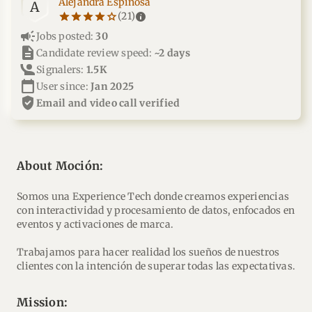
Alejandra Espinosa
A
star_border
star
star_border
star
star_border
star
star_border
star
star_border
star
info
(21)
campaign
Jobs posted:
30
description
Candidate review speed:
~2 days
Signalers:
1.5K
calendar_today
User since:
Jan 2025
verified_user
email and video call verified
About Moción:
Somos una Experience Tech donde creamos experiencias
con interactividad y procesamiento de datos, enfocados en
eventos y activaciones de marca.
Trabajamos para hacer realidad los sueños de nuestros
clientes con la intención de superar todas las expectativas.
mission: