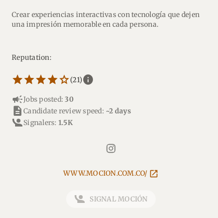
Crear experiencias interactivas con tecnología que dejen
una impresión memorable en cada persona.
Reputation:
star_border
star
star_border
star
star_border
star
star_border
star
star_border
star
info
(21)
campaign
Jobs posted:
30
description
Candidate review speed:
~2 days
Signalers:
1.5K
WWW.MOCION.COM.CO/
SIGNAL MOCIÓN