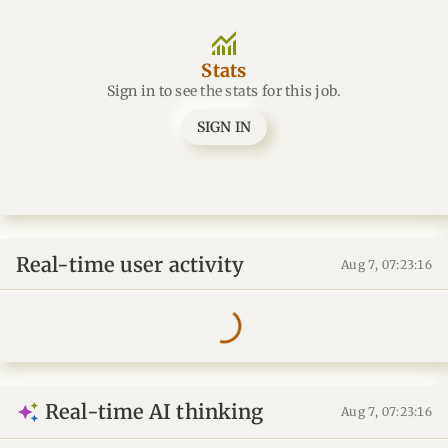
monitoring
Stats
Sign in to see the stats for this job.
SIGN IN
Real-time user activity
Aug 7, 07:23:16
Real-time AI thinking
Aug 7, 07:23:16