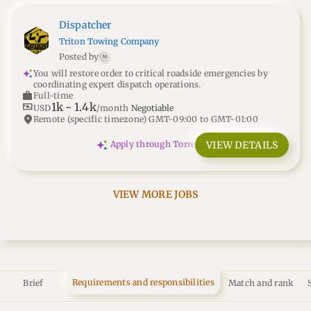
Dispatcher
Triton Towing Company
Posted by
M
You will restore order to critical roadside emergencies by
coordinating expert dispatch operations.
work
Full-time
1k
-
1.4k
universal_currency_alt
USD
/month
Negotiable
location_on
Remote (specific timezone) GMT-09:00 to GMT-01:00
VIEW DETAILS
Apply through Torre
VIEW MORE JOBS
Requirements and responsibilities
Brief
Match and rank