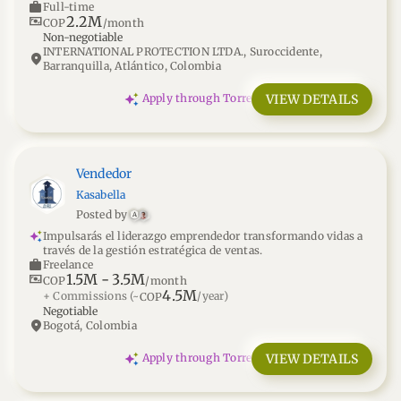
work
Full-time
2.2M
universal_currency_alt
COP
/month
Non-negotiable
INTERNATIONAL PROTECTION LTDA., Suroccidente,
location_on
Barranquilla, Atlántico, Colombia
VIEW DETAILS
Apply through Torre
Vendedor
Kasabella
Posted by
A
Impulsarás el liderazgo emprendedor transformando vidas a
través de la gestión estratégica de ventas.
work
Freelance
1.5M
-
3.5M
universal_currency_alt
COP
/month
4.5M
+ Commissions
(~
/year)
COP
Negotiable
location_on
Bogotá, Colombia
VIEW DETAILS
Apply through Torre