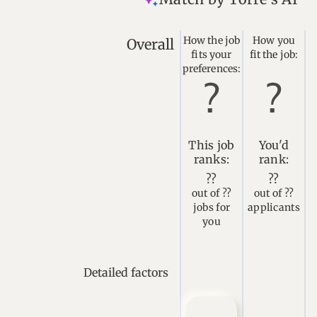
How the job
How you
Overall
fits your
fit the job:
preferences:
This job
You'd
ranks:
rank:
??
??
out of ??
out of ??
jobs for
applicants
you
Detailed factors