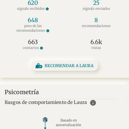
620
25
signals recibidos
signals enviados
info
648
8
peso de las
recomendaciones
recomendaciones
info
663
6.6k
contactos
vistas
info
RECOMENDAR A LAURA
Psicometría
info
Rasgos de comportamiento de Laura
Basado en
autoevaluación