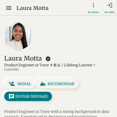
login
Laura Motta
Acciones
Acceder
Laura Motta
new_releases
Product Engineer at Torre 👩🏽‍💻 | Lifelong Learner ⚡
Colombia
SIGNAL
RECOMENDAR
message
ENVIAR MENSAJE
Product Engineer at Torre with a strong background in data 
analysis. Experienced in designing and maintaining 