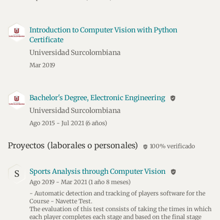
Introduction to Computer Vision with Python
Certificate
Universidad Surcolombiana
Mar 2019
Bachelor's Degree, Electronic Engineering
verified_user
Universidad Surcolombiana
Ago 2015 - Jul 2021
(6 años)
Proyectos (laborales o personales)
100% verificado
verified_user
Sports Analysis through Computer Vision
verified_user
S
Ago 2019 - Mar 2021
(1 año 8 meses)
- Automatic detection and tracking of players software for the
Course - Navette Test.
The evaluation of this test consists of taking the times in which
each player completes each stage and based on the final stage