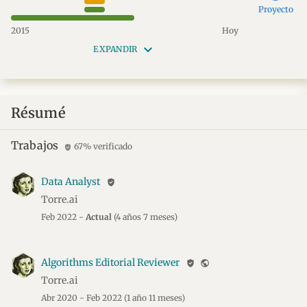
Proyecto
2015
Hoy
keyboard_arrow_down
EXPANDIR
Résumé
Trabajos
67% verificado
verified_user
Data Analyst
verified_user
Torre.ai
Feb 2022 -
Actual
(4 años 7 meses)
Algorithms Editorial Reviewer
verified_user
public
Torre.ai
Abr 2020 - Feb 2022
(1 año 11 meses)