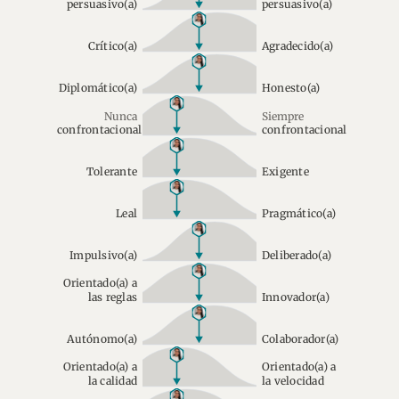
persuasivo(a)
persuasivo(a)
Crítico(a)
Agradecido(a)
Diplomático(a)
Honesto(a)
Nunca
Siempre
confrontacional
confrontacional
Tolerante
Exigente
Leal
Pragmático(a)
Impulsivo(a)
Deliberado(a)
Orientado(a) a
las reglas
Innovador(a)
Autónomo(a)
Colaborador(a)
Orientado(a) a
Orientado(a) a
la calidad
la velocidad