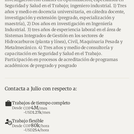
Seguridad y Salud en el Trabajo; ingeniero industrial. 1) Tres 
años y medio en docencia universitaria, en cátedra docente, 
investigación y extensión (pregrado, especialización y 
maestría), 2) Dos años en investigación en Ingeniería 
Industrial. 3) tres años de experiencia laboral en el área de 
Sistemas Integrados de Gestión en los sectores de 
Hidrocarburos (planta y línea), Civil, Maquinaria Pesada y 
Metalmecánico. 4) Tres años y medio de consultoría y 
capacitación en Seguridad y Salud en el Trabajo. 
Participación en procesos de acreditación de programas 
académicos de pregrado y posgrado
Contacta a Julio con respecto a:
work
Trabajos de tiempo completo
4M
Desde
COP
/mes
~USD
1.27k
/mes
Trabajo flexible
80k
Desde
COP
/hora
~USD
25.4
/hora