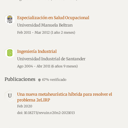
Especialización en Salud Ocupacional
Universidad Manuela Beltran
Feb 2011 - Mar 2012
(1 año 2 meses)
Ingeniería Industrial
Universidad Industrial de Santander
Ago 2004 - Abr 2011
(6 años 9 meses)
Publicaciones
67% verificado
verified_user
Una nueva metaheurística híbrida para resolver el
U
problema 2eLIRP
Feb 2020
doi: 10.18273/revuin.v20n2-2021013