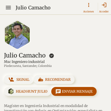
login
Julio Camacho
Acciones
Acceder
Julio Camacho
new_releases
Msc Ingeniero industrial
Piedecuesta, Santander, Colombia
SIGNAL
RECOMENDAR
message
HEADHUNT JULIO
ENVIAR MENSAJE
Magíster en Ingeniería Industrial en modalidad de 
investigación con énfasis en Optimización; especialista en 