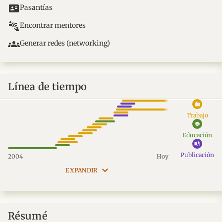
id_card
Pasantías
connect_without_contact
Encontrar mentores
groups
Generar redes (networking)
Línea de tiempo
work
Trabajo
school
Educación
auto_stories
Publicación
2004
Hoy
keyboard_arrow_down
EXPANDIR
Résumé