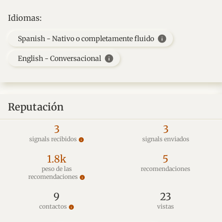
Idiomas:
info
Spanish - Nativo o completamente fluido
info
English - Conversacional
Reputación
3
3
signals recibidos
signals enviados
info
1.8k
5
peso de las
recomendaciones
recomendaciones
info
9
23
contactos
vistas
info