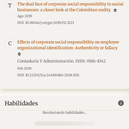
The dual face of corporate social responsibility in social
T
businesses: a closer look at the Colombian reality
verified_user
Ago 2019
DOI: 10.18046/j.estger.2019.151.3123
Effects of corporate social responsibility on employee
C
organizational identification: Authenticity or fallacy
verified_user
Contaduría Y Administración ISSN: 0186-1042
Feb 2019
DOI: 10.22201/fca.24488410e.2018.1631
info
Habilidades
Recolectando habilidades...