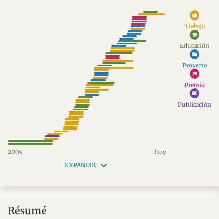
work
Trabajo
school
Educación
folder
Proyecto
flag
Premio
auto_stories
Publicación
2009
Hoy
keyboard_arrow_down
EXPANDIR
Résumé