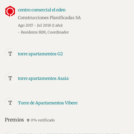
centro comercial el eden
Construcciones Planificadas SA
Ago 2017 - Jul 2018
(1 año)
- Residente BIM, Coordinador
T
torre apartamentos G2
T
torre apartamentos Asaia
T
Torre de Apartamentos Vibere
Premios
0% verificado
verified_user