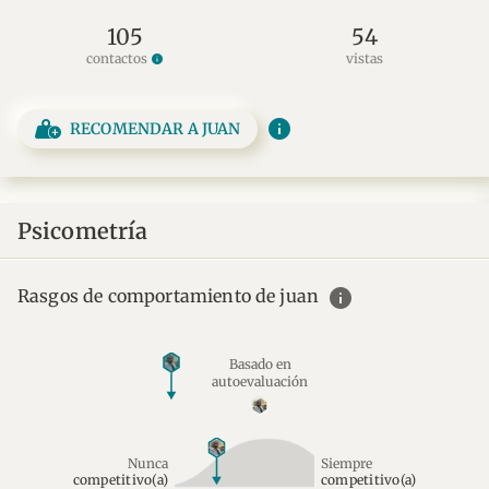
105
54
contactos
vistas
info
info
RECOMENDAR A JUAN
Psicometría
info
Rasgos de comportamiento de juan
Basado en
autoevaluación
Nunca
Siempre
competitivo(a)
competitivo(a)