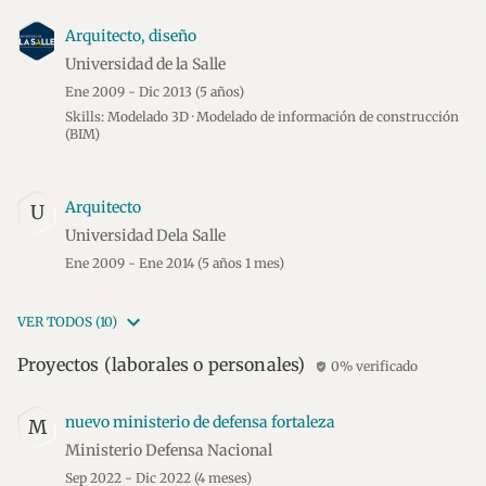
Arquitecto, diseño
Universidad de la Salle
Ene 2009 - Dic 2013
(5 años)
Skills: Modelado 3D · Modelado de información de construcción
(BIM)
Arquitecto
U
Universidad Dela Salle
Ene 2009 - Ene 2014
(5 años 1 mes)
VER TODOS (10)
Proyectos (laborales o personales)
0% verificado
verified_user
nuevo ministerio de defensa fortaleza
M
Ministerio Defensa Nacional
Sep 2022 - Dic 2022
(4 meses)