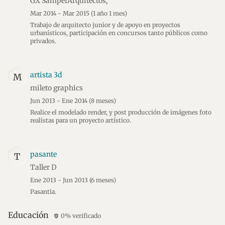
GX SamperArquitectos,
Mar 2014 - Mar 2015
(1 año 1 mes)
Trabajo de arquitecto junior y de apoyo en proyectos
urbanísticos, participación en concursos tanto públicos como
privados.
artista 3d
M
mileto graphics
Jun 2013 - Ene 2014
(8 meses)
Realice el modelado render, y post producción de imágenes foto
realistas para un proyecto artístico.
pasante
T
Taller D
Ene 2013 - Jun 2013
(6 meses)
Pasantia.
Educación
0% verificado
verified_user