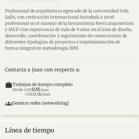
Profesional de arquitectura egresado de la universidad Dela 
Salle, con certicación internacional Autodesk a nivel 
profesional en el manejo de la herramienta Revit arquitectura 
y MEP. Con experiencia de más de 9 años en el área de diseño, 
desarrollo, coordinación y seguimiento de construccion de 
diferentes tipologias de proyectos e implementaciòn de 
forma integral en metodología BIM.
Contacta a juan con respecto a:
work
Trabajos de tiempo completo
8M
Desde
COP
/mes
~USD
2.5k
/mes
groups
Generar redes (networking)
Línea de tiempo