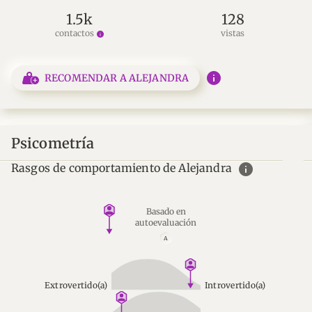
1.5k
128
contactos
vistas
info
info
RECOMENDAR A ALEJANDRA
Psicometría
info
Rasgos de comportamiento de Alejandra
Basado en
autoevaluación
A
Extrovertido(a)
Introvertido(a)