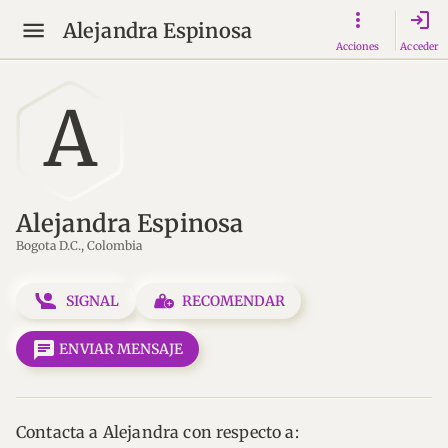
login
Alejandra Espinosa
Acciones
Acceder
A
Alejandra Espinosa
Bogota D.C., Colombia
SIGNAL
RECOMENDAR
message
ENVIAR MENSAJE
Contacta a Alejandra con respecto a: