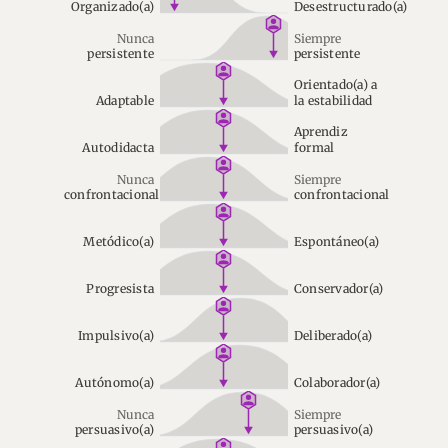
Organizado(a)
Desestructurado(a)
Nunca
Siempre
persistente
persistente
Orientado(a) a
Adaptable
la estabilidad
Aprendiz
Autodidacta
formal
Nunca
Siempre
confrontacional
confrontacional
Metódico(a)
Espontáneo(a)
Progresista
Conservador(a)
Impulsivo(a)
Deliberado(a)
Autónomo(a)
Colaborador(a)
Nunca
Siempre
persuasivo(a)
persuasivo(a)