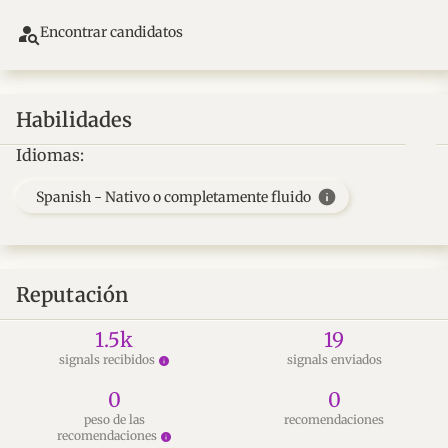
person_search
Encontrar candidatos
Habilidades
Idiomas:
info
Spanish - Nativo o completamente fluido
Reputación
1.5k
19
signals recibidos
signals enviados
info
0
0
peso de las
recomendaciones
recomendaciones
info